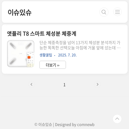
본문 바로가기
이슈있슈
앳플리 T8 스마트 체성분 체중계
단순 체중측정을 넘어 13가지 체성분 분석까지 가
능한 똑똑한 선택오늘 아침에 거울 앞에 섰는데 뭔
가 달라진 건 없는데도 기분이 이상하더라고요.눈
생활꿀팁
2025. 7. 20.
에 보이지 않는 내 몸 상태가 궁금해졌습니다.이번
에 소개해드릴 제품은 앳플리 T8 스마트 체성분 체
더보기 ››
중계로,단순히 몸무게만 재는 게 아니라 체지방부
터 근육량 수분량까지총 13가지 항목을 스마트폰
앱과 연동해서 정밀하게 측정할 수 있는 체중계입
니다. 2023년형 업그레이드 모델의 놀라운 가격 혜
1
택2023년형 업그레이드 모델로 출시된 이 제품은
정식 KC 인증을 받은 모델입니다.현재 쿠팡 로켓배
송으로 서울 경기 지역 기준 내일 도착이 보장되고
있으며,정가 38,900원에서 약 36퍼센트 할인된
24,700원에 구매하실 수 있습니다.이 정도 기능을
생각하면 정말 합리적인..
© 이슈있슈 | Designed by
comnewb