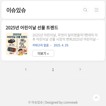
본문 바로가기
이슈있슈
2025년 어린이날 선물 트렌드
2025년 어린이날, 무엇이 달라졌을까?팬데믹 이
후 어린이날 선물 시장의 변화2025년 어린이날은
팬데믹 이후 변화된 가족 문화가 반영된 첫 번째 시
카테고리 없음
2025. 4. 29.
즌입니다.특히 야외 활동과 체험형 선물 수요가 급
증했습니다.집콕 중심에서 벗어나 체험과 모험을
더보기 ››
강조하는 제품이 주목받고 있으며,IT 기술과 감성
발달을 결합한 신개념 선물들이 인기를 얻고 있습
니다.연령별 어린이날 선물 추천 & 트렌드연령별
맞춤형 선물, 왜 중요할까?연령대추천 선물트렌드
1
포인트1~3세촉감책, 사운드북안전성과 오감 자극
4~6세레고, 역할놀이 세트창의력과 사회성 발달
7~9세스마트워치, 오디오북놀이형 IT 제품 인기
10~12세드론, 키즈폰자기표현과 트렌드 감각"연
령에 맞는 선물 선택이 아이의 성장과 만족도에 직
접적으로 연결됩니다."2025년 인기 ..
© 이슈있슈 | Designed by
comnewb