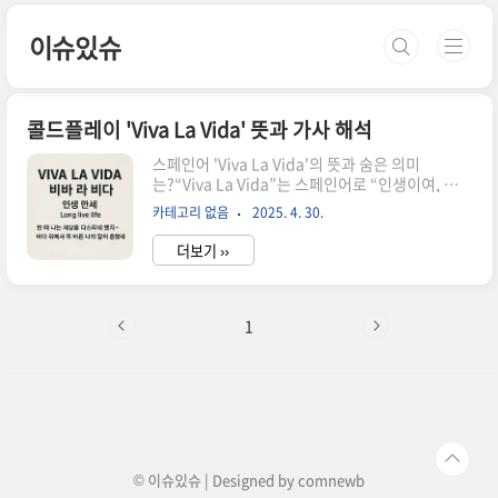
본문 바로가기
이슈있슈
콜드플레이 'Viva La Vida' 뜻과 가사 해석
스페인어 'Viva La Vida'의 뜻과 숨은 의미
는?“Viva La Vida”는 스페인어로 “인생이여, 만
세!” 또는 **“삶이여, 영원하라!”**라는 뜻입니
카테고리 없음
2025. 4. 30.
다.‘Viva’는 ‘만세’를 뜻하는 감탄사이며, ‘La
Vida’는 ‘삶’ 또는 ‘인생’을 의미하지요.이 표현은
더보기 ››
삶 자체에 대한 경외와 축복을 표현하는 문구로,일
상 속에서 긍정적 마인드를 상징하는 말로도 사용
됩니다.단순한 언어적 해석을 넘어, 이 문장은 사람
들에게“삶의 고통과 기쁨을 모두 껴안고 찬양하
1
자”는 철학적 메시지를 담고 있습니다.콜드플레이
와 ‘Viva La Vida’ 앨범 탄생의 비화콜드플레이는
2008년 네 번째 정규 앨범을 발표하며그 타이틀곡
으로 ‘Viva La Vida’를 내세웠습니다.이 곡은 발표
와 동시에 빌보드 핫 100 1위를..
© 이슈있슈 | Designed by
comnewb