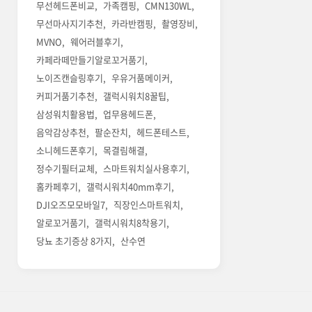
무선헤드폰비교
가족캠핑
CMN130WL
무선마사지기추천
카라반캠핑
촬영장비
MVNO
웨어러블후기
카페라떼만들기알로꼬거품기
노이즈캔슬링후기
우유거품메이커
커피거품기추천
갤럭시워치8꿀팁
삼성워치활용법
업무용헤드폰
음악감상추천
팔순잔치
헤드폰테스트
소니헤드폰후기
목결림해결
정수기필터교체
스마트워치실사용후기
홈카페후기
갤럭시워치40mm후기
DJI오즈모모바일7
직장인스마트워치
알로꼬거품기
갤럭시워치8착용기
당뇨 초기증상 8가지
산수연