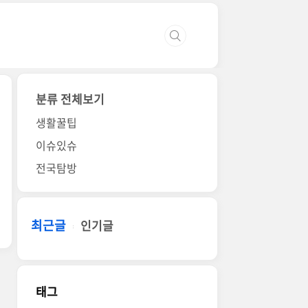
분류 전체보기
생활꿀팁
이슈있슈
전국탐방
최근글
인기글
태그