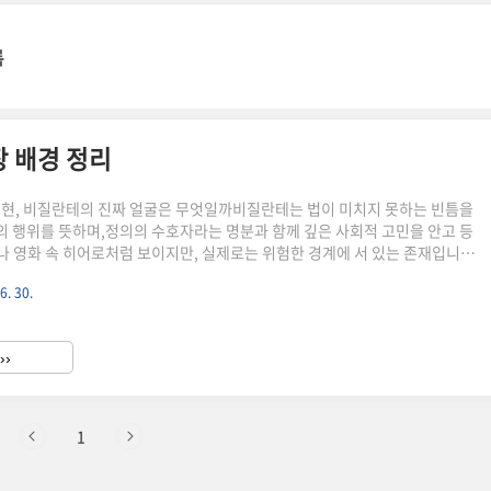
록
장 배경 정리
실현, 비질란테의 진짜 얼굴은 무엇일까비질란테는 법이 미치지 못하는 빈틈을
 행위를 뜻하며,정의의 수호자라는 명분과 함께 깊은 사회적 고민을 안고 등
 영화 속 히어로처럼 보이지만, 실제로는 위험한 경계에 서 있는 존재입니
비질란테의 뜻부터 역사적 기원, 사회적 논란까지 짧게 정리해보았습니다.비질
6. 30.
 어디서 시작됐을까비질란테는 '자경단'의 영어식 표현입니다.라틴어
켜보다)'에서 파생된 스페인어 vigilante가 어원인데요,'감시자' 또는 '깨어 있는
 담고 있죠.법이 제 역할을 하지 못하는 순간, 시민들이 정의를 실현하겠다며
››
건, 이 단어 자체가 '법 바깥의 정의'를 상징한다는..
1