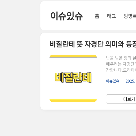
본문 바로가기
이슈있슈
홈
태그
방명
비질란테 뜻 자경단 의미와 등
법을 넘은 정의 
메우려는 자경단의
장합니다.드라마나
다.이 글에서는 
이슈있슈
2025. 
란테 뜻과 어원은
'vigilare(지
사람'이라는 뜻을
더보기 
등장합니다.중요한 