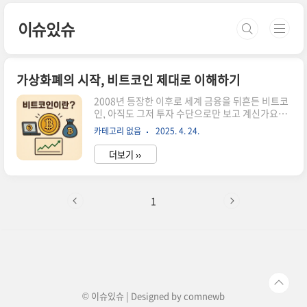
본문 바로가기
이슈있슈
가상화폐의 시작, 비트코인 제대로 이해하기
2008년 등장한 이후로 세계 금융을 뒤흔든 비트코
인, 아직도 그저 투자 수단으로만 보고 계신가요?
오늘은 가상화폐 시장의 절대 강자 비트코인에 대
카테고리 없음
2025. 4. 24.
해서 이야기해볼까 합니다. 솔직히 말하자면 예전
엔 저도 비트코인이 뭔지 잘 몰랐어요. 그냥 투자하
더보기 ››
면 돈 벌 수 있다는 정도??. 근데 공부하다 보니까
비트코인이 단순한 투자 수단을 넘어서 금융의 패
러다임을 바꾸는 혁명적인 기술이더라구요! 여기
서는 그냥 투자 팁보다는 비트코인의 기본 개념부
1
터 역사, 작동원리, 그리고 미래 전망까지 쉽게 풀
어볼게요. 비트코인에 관심은 있지만 복잡한 기술
용어에 겁먹으셨던 분들도 끝까지 읽으시면 "아,
이제 좀 알겠다!" 하실 거예요. 함께 알아볼까요?
😊 비트코인이란? 기본 개념 알아보기비트코인이
뭔지 한마디로 설명하자면... 음..
© 이슈있슈 | Designed by
comnewb