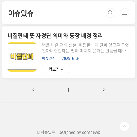
본문 바로가기
이슈있슈
비질란테 뜻 자경단 의미와 등장 배경 정리
법을 넘은 정의 실현, 비질란테의 진짜 얼굴은 무엇
일까비질란테는 법이 미치지 못하는 빈틈을 메우려
는 자경단의 행위를 뜻하며,정의의 수호자라는 명
이슈있슈
2025. 6. 30.
분과 함께 깊은 사회적 고민을 안고 등장합니다.드
라마나 영화 속 히어로처럼 보이지만, 실제로는 위
더보기 ››
험한 경계에 서 있는 존재입니다.이 글에서는 비질
란테의 뜻부터 역사적 기원, 사회적 논란까지 짧게
정리해보았습니다.비질란테 뜻과 어원은 어디서
시작됐을까비질란테는 '자경단'의 영어식 표현입
1
니다.라틴어 'vigilare(지켜보다)'에서 파생된 스페
인어 vigilante가 어원인데요,'감시자' 또는 '깨어
있는 사람'이라는 뜻을 담고 있죠.법이 제 역할을
하지 못하는 순간, 시민들이 정의를 실현하겠다며
등장합니다.중요한 건, 이 단어 자체가 '법 바깥의
정의'를 상징한다는..
© 이슈있슈 | Designed by
comnewb