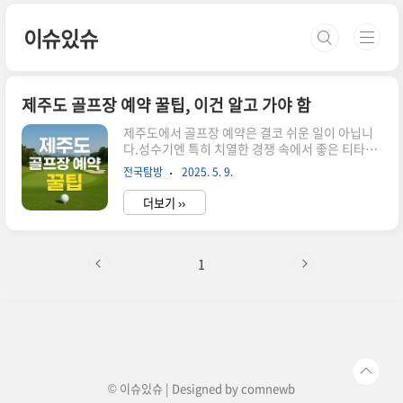
본문 바로가기
이슈있슈
제주도 골프장 예약 꿀팁, 이건 알고 가야 함
제주도에서 골프장 예약은 결코 쉬운 일이 아닙니
다.성수기엔 특히 치열한 경쟁 속에서 좋은 티타임
을 잡기란하늘의 별따기처럼 느껴질 수도 있습니
전국탐방
2025. 5. 9.
다.하지만 몇 가지 실전 꿀팁만 기억하면충분히 수
월하게 예약에 성공할 수 있습니다! 제주도 골프장
더보기 ››
예약, 왜 이렇게 어려운가요제주도는 전국 골프 인
구의 증가에 맞춰대표적인 골프 여행지로 자리매김
했습니다.하지만 인기만큼 티타임 수는 제한적이
고,특히 4,6월과 9,11월 성수기에는 예약 경쟁이
1
매우 치열합니다.주말이나 연휴에는 최소 2~3개월
전은 기본이고일부 명문 골프장은 회원제라지인 초
청, 기업 행사 등을 통해서만 예약이 가능합니다.성
공 확률 높이는 시즌 공략법예약이 힘든 시즌은 피
하고**비수기인 여름(7,8월), 겨울(12,2월)**을
노려보세요.제주는 겨울에도 따..
© 이슈있슈 | Designed by
comnewb