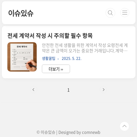
본문 바로가기
이슈있슈
전세 계약서 작성 시 주의할 필수 항목
안전한 전세 생활을 위한 계약서 작성 요령전세 계
약은 큰 금액이 오가는 중요한 거래입니다.계약서
를 제대로 작성하지 않으면 분쟁 발생 시보증금을
생활꿀팁
2025. 5. 22.
지키기 어렵기 때문에모든 항목을 꼼꼼하게 확인해
야 합니다.전세 계약서의 핵심 구성 요소전세 계약
더보기 ››
서에는 다음과 같은 정보가 반드시 포함되어야 합
니다.항목 필수 기재 사항기본 정보임대인, 임차인
의 성명 및 주민번호부동산 정보정확한 주소(동·호
수), 면적금전 관련보증금 금액, 지급 방식, 계좌번
1
호기간임대 기간, 입주일과 종료일계약 조건계약
파기 조항, 위약금, 특약 내용법적 사항계약일, 서
명, 공인중개사 날인 여부중요: 모든 정보는 서명,
도장과 함께실제 신분증 내용과 일치해야 합니다.
계약 전 반드시 확인해야 할 5가지등기부등본 확인
임대인이 실소유자인지, 근저당 설정 ..
© 이슈있슈 | Designed by
comnewb