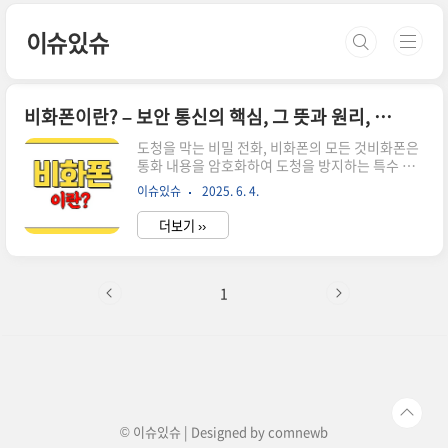
본문 바로가기
이슈있슈
비화폰이란? – 보안 통신의 핵심, 그 뜻과 원리, 그리고 활용까지
도청을 막는 비밀 전화, 비화폰의 모든 것비화폰은
통화 내용을 암호화하여 도청을 방지하는 특수 휴
대전화입니다.군사, 정부, 정보기관 등에서 기밀 유
이슈있슈
2025. 6. 4.
지와 정보 보호를 위해 사용됩니다.최근에는 국가
안보와 관련된 사건에서 비화폰이 핵심 증거로 언
더보기 ››
급되며 대중의 관심이 높아졌습니다.비화폰의 정
의와 등장 배경비화폰은 '비밀 대화를 위한 전화
기'라는 뜻으로, 통신 내용을 암호화하여 도청이나
감청을 방지하는 특수 휴대전화를 의미합니다.이
1
장치는 일반적인 스마트폰과 달리, 통화 내용과 데
이터를 실시간으로 암호화해서 외부에서 내용을 파
악할 수 없도록 설계되었습니다.비화폰은 군사, 정
부, 정보기관, 그리고 보안이 중요한 기업 등에서
기밀 유지와 정보 보호를 위해 필수적으로 사용되
고 있습니다.비화폰이 주목받게 된 배경에는 ..
© 이슈있슈 | Designed by
comnewb