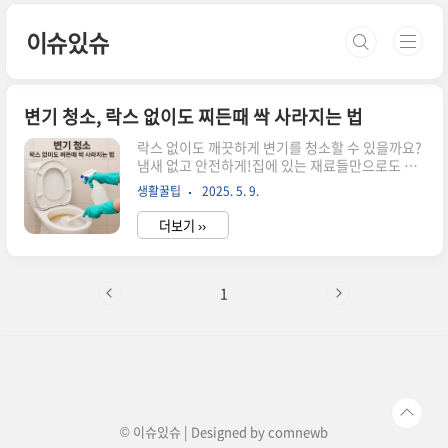
본문 바로가기
이슈있슈
변기 청소, 락스 없이도 찌든때 싹 사라지는 법
락스 없이도 깨끗하게 변기를 청소할 수 있을까요?
냄새 없고 안전하게!집에 있는 재료들만으로도 충
분히 가능합니다.과탄산소다, 구연산, 베이킹소다,
생활꿀팁
2025. 5. 9.
식초처럼자극 없는 천연 세정법으로 위생적인 욕실
을 유지해보세요. 락스 없이 변기 찌든때를 청소해
더보기 ››
야 하는 이유락스는 강력하지만 냄새도 독하고 몸
에도 좋지 않습니다.특히 아이나 반려동물이 있는
집이라면 더 조심해야 합니다.그래서 요즘은 친환
경 청소법을 찾는 분들이 많습니다.실제로 ‘락스 없
1
이 변기 청소’라는 검색어도 눈에 띄게 늘었어요.과
탄산소다와 구연산 조합이 조합은 진짜 효과가 좋
습니다.하얀 가루(과탄산소다)와 새콤한 가루(구연
산)를한꺼번에 넣으면 거품이 뽀글뽀글!찌든때 분
해에 정말 탁월합니다.변기 안에 과탄산소다 반 컵
솔질 한 번 하고, 구연산 반 컵10~15..
© 이슈있슈 | Designed by
comnewb