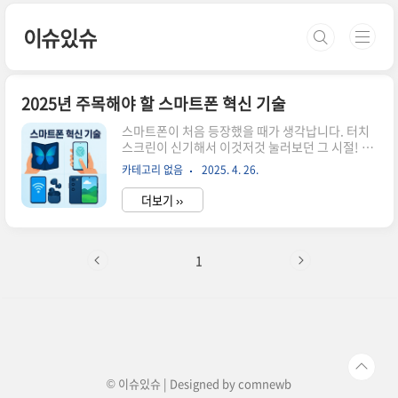
본문 바로가기
이슈있슈
2025년 주목해야 할 스마트폰 혁신 기술
스마트폰이 처음 등장했을 때가 생각납니다. 터치
스크린이 신기해서 이것저것 눌러보던 그 시절! 어
느새 15년이 넘는 시간이 흘렀고, 이제 스마트폰은
카테고리 없음
2025. 4. 26.
그냥 전화기가 아닌 우리 일상의 필수품이 되었습
니다. 2025년에는 AI와 폴더블 기술을 넘어서 더
더보기 ››
놀라운 혁신들이 기다리고 있습니다. 이번 글에서
는 올해 주목해야 할 스마트폰 기술 트렌드를 소개
해 드리겠습니다. AI 통합과 LLM 기반 음성비서
2025년 스마트폰의 가장 큰 변화는 AI의 전면적인
1
통합입니다. 이전에도 AI 기능이 있긴 했지만, 올해
는 아예 다른 차원으로 발전했습니다. 애플의
Apple Intelligence와 구글의 Gemini가 각각
iOS와 안드로이드에 깊숙이 스며들면서 음성비서
가 정말 '비서' 같은 존재로 거듭났어요. 제가 지난
주 Sir..
© 이슈있슈 | Designed by
comnewb