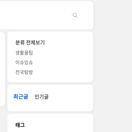
분류 전체보기
생활꿀팁
이슈있슈
전국탐방
최근글
인기글
태그