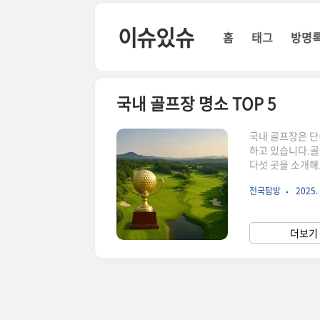
본문 바로가기
이슈있슈
홈
태그
방명
국내 골프장 명소 TOP 5
국내 골프장은 단
하고 있습니다.골
다섯 곳을 소개해
위치나 가격만 보
전국탐방
2025. 
렸는지가 큰 기준이
험이 있는지도'명
릿지세계 100대 
더보기 
한국을 넘어 세계