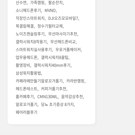
산수연
가족캠핑
팔순잔치
소니헤드폰후기
MVNO
직장인스마트워치
DJI오즈모모바일7
목결림해결
정수기필터교체
노이즈캔슬링후기
무선마사지기추천
갤럭시워치8착용기
무선헤드폰비교
스마트워치실사용후기
우유거품메이커
업무용헤드폰
갤럭시워치8꿀팁
촬영장비
갤럭시워치40mm후기
삼성워치활용법
카페라떼만들기알로꼬거품기
카라반캠핑
헤드폰테스트
커피거품기추천
홈카페후기
CMN130WL
음악감상추천
알로꼬거품기
당뇨 초기증상 8가지
웨어러블후기