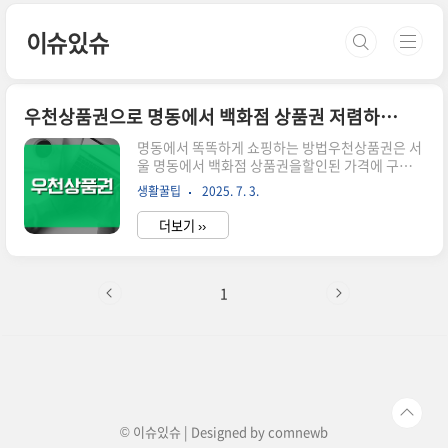
본문 바로가기
이슈있슈
우천상품권으로 명동에서 백화점 상품권 저렴하게 사는 법
명동에서 똑똑하게 쇼핑하는 방법우천상품권은 서
울 명동에서 백화점 상품권을할인된 가격에 구매할
수 있는 곳으로 잘 알려져 있습니다.신세계, 롯데,
생활꿀팁
2025. 7. 3.
현대 등 대형 백화점 상품권을저렴하게 구매하고
싶은 분들에게 필수 정보입니다.우천상품권은 어
더보기 ››
떤 곳인가요명동 중심부, SKT 매장 옆에 자리 잡은
우천상품권은소규모지만 거래량이 많은 신뢰도 높
은 매장입니다.상품권 종류는 다양합니다.신세계,
롯데, 현대 백화점은 물론이고도서, 주유, 구두, 문
1
화상품권도 매매할 수 있습니다. 상품권 할인율과
구매 요령할인율은 매일 시세에 따라 달라지지만평
균적으로는 3.5%~5% 정도입니다.상품권 권종 평
균 할인율50만원권약 3.75~4.1%1만원권최대
5% 가능고액 상품권일수록 할인율은 다소 낮지만
한 번에 큰 금액을 아낄 수 있어 명..
© 이슈있슈 | Designed by
comnewb