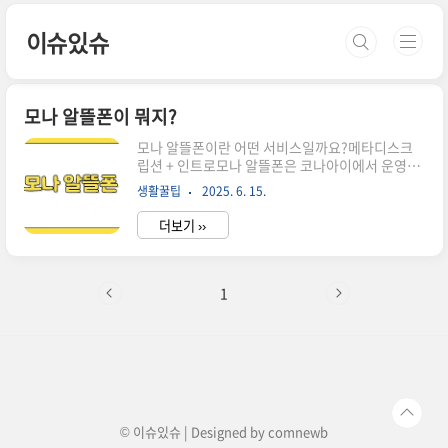
본문 바로가기
이슈있슈
모나 알뜰폰이 뭐지?
모나 알뜰폰이란 어떤 서비스일까요?메타디스크
립션 + 인트로모나 알뜰폰은 코나아이에서 운영하
는 LG U+망 기반 MVNO입니다.초저가 평생 요금
생활꿀팁
2025. 6. 15.
제, 무약정, 통합 앱 관리, 멤버십 혜택까지 한 번에
제공합니다.이 글은 요금제·혜택·주의사항까지
더보기 ››
알차게 정리한 가이드입니다.모나 알뜰폰 요금제
별 특징 분석모나는 1 650원부터 시작하는 초저가
평생 요금제를 메인으로 합니다무약정, 위약금 없
이 평생 동일 요금 유지가 핵심입니다.요금제명 월
1
요금 데이터 통화 문자모나300분4.5G1 650원
4.5 GB300분200건모나500분6G3 300원
6 GB500분200건모나500분11G6 600원
11 GB500분200건모나1000분10G6 600원
10 GB1000분200건대용량 옵션도 다양합니다
15 GB+1 Mbps, 11 ..
© 이슈있슈 | Designed by
comnewb