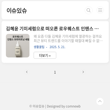
본문 바로가기
이슈있슈
김혜윤 기미세럼으로 떠오른 로우퀘스트 인텐스 브라이트닝 세럼
왜 요즘 다들 김혜윤 기미세럼에 열광하는 걸까요
최근 뷰티 트렌드를 이야기할 때절대 빠질 수 없는
키워드가 하나 있습니다.바로 김혜윤 기미세럼이
생활꿀팁
2025. 5. 21.
에요.맑고 깨끗한 피부의 대명사로 떠오른 김혜윤
배우가모델로 나선 이후, 로우퀘스트 인텐스 브라
더보기 ››
이트닝 세럼은광고가 나오자마자 일시 품절 사태까
지 벌어졌습니다.기미, 잡티, 주근깨까지 한번에 케
어하는 미백 세럼이 제품의 가장 큰 특징은기미, 잡
티, 색소침착, 주근깨를 한 번에 관리할 수 있다는
1
점이에요."1샷 4클리어"라는 문구처럼,피부 속부
터 겉까지 4단계 미백 솔루션으로피부 톤과 광채까
지 개선해준다고 해요.미백 성분이 10% 이상 함유
되어 있어빠른 효과를 기대할 수 있다는 것도 포인
트입니다. 로우퀘스트 공식몰 바로가기 👆 피부 자
극 걱정 없이 사용할 수 있는..
© 이슈있슈 | Designed by
comnewb