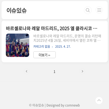
본문 바로가기
이슈있슈
바르셀로나와 레알 마드리드, 2025 엘 클라시코 결승전 총정리
바르셀로나와 레알 마드리드, 운명의 결승 리턴매
치2025년 4월 26일, 세비야에서 열린 코파 델 레
이 결승전은 전 세계 축구팬의 이목을 집중시켰습
카테고리 없음
2025. 4. 27.
니다.바르셀로나와 레알 마드리드는 11년 만에 국
왕컵 결승에서 재회하며, 운명 같은 리턴매치를 펼
더보기 ››
쳤습니다.바르셀로나는 연장 끝에 3-2로 역전승을
거두며 시즌 트레블을 향한 중요한 승리를 거두었
습니다.역사적인 이 날은 축구계에 또 하나의 전설
을 남겼습니다.페드리와 라민 야말, 미래를 밝힌 주
1
역들페드리는 이날 경기에서 중거리포로 선제골을
터뜨리며 팀에 리드를 안겼습니다.라민 야말은 17
세라는 어린 나이에도 불구하고 2개의 결정적 어시
스트를 기록해 모두를 놀라게 했습니다.두 선수는
바르셀로나의 새로운 시대를 상징하는 인물로 떠올
랐습니다."바르셀로나는 미래를 위한 ..
© 이슈있슈 | Designed by
comnewb