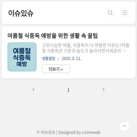
본문 바로가기
이슈있슈
여름철 식중독 예방을 위한 생활 속 꿀팁
고온다습한 여름, 식중독이 더 위험한 이유는?여름
철 식중독은 기온과 습도가 높아지면서세균이 폭발
적으로 증식하는 환경이 만들어지기 때문에다른 계
생활꿀팁
2025. 5. 11.
절보다 훨씬 더 주의가 필요합니다.최근 5년간 식
중독 환자의 60% 이상이6월에서 8월 사이에 집중
더보기 ››
되었을 만큼여름철은 식중독의 주의보 시즌이라 할
수 있습니다.특히 상한 음식이나 불충분한 조리, 오
염된 손과 식기 등작은 부주의 하나가 건강을 크게
해칠 수 있습니다.여름철 식중독, 일상 속 위험 요
1
소를 알면 대처가 쉬워요음식은 쉽게 상하고, 손은
자주 오염되고,냉장 보관도 방심하면 금방 위태로
워질 수 있어요.핵심 원인 네 가지는 다음과 같습니
다. 상한 음식 섭취실온에 오래 둔 음식, 유통기한
지난 재료조리 미흡덜 익힌 고기, 계란, 어패류 등
위생관리 부주의손 안 씻기..
© 이슈있슈 | Designed by
comnewb