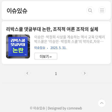
본문 바로가기
이슈있슈
리박스쿨 댓글부대 논란, 조직적 여론 조작의 실체
이승만·박정희 사상을 계승하는 역사 교육 단체리
박스쿨은 ‘이승만·박정희 스쿨’의 약자로,자유민
주주의, 시장경제, 법치주의를 핵심 가치로 내세우
이슈있슈
2025. 5. 31.
는 시민 교육 단체입니다.이승만 대통령의 자유정
신과 박정희 대통령의 산업화를 긍정적으로 조명하
더보기 ››
며,근현대사 교육을 통해 자유우파 청년 인재를 양
성하겠다는 목표를 갖고 있습니다.비영리 임의단
체 ‘대한민국역사지킴이’로 등록되어 있으며,역사
강의, 탐방, 체험학습, SNS 교육 등을 통해 실천적
1
시민교육을 실현 중입니다.조직적 댓글부대 운영
의 실체리박스쿨은 '자손군(자유손가락 군대)'이라
는 이름으로 온라인 댓글부대를 직접 모집했습니
다.이들은 네이버 등 주요 포털 기사에 특정 정치인
을 지지하거나 반대하는 댓글을 달고,공감 수를 인
위적으로 높여 상단에 노출시키는 방식으로 여론..
© 이슈있슈 | Designed by
comnewb