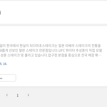
록
전설이 한국에서 현실이 되다마초스테이크는 일본 리베라 스테이크의 전통을
롭게 선보인 철판 스테이크 전문점입니다.UFC 파이터 추성훈이 직접 모델
추성훈 스테이크’로 불리고 있습니다.압구정 본점을 중심으로 전국 매장 확장
 스테이크가 왜 특별한가요마초스테이크의 핵심은 립아이 부위의 두툼한 철
5. 16.
.겉은 빠르게 구워 겉바속촉, 안은 육즙이 촉촉한 식감으로 완성됩니다.스테
한 덩어리가 올라가고소함이 배가되며 고기의 풍미를 끝까지 살려줍니다.마초
감50년 전통 일본 리베라의 소스를그대로 재현한 단짠 베이스의 '마초 비법
››
의 맛을 끌어올립니다.립아이와 찰떡궁합이며, 밥에 소스를 비벼 먹는 방식이
1