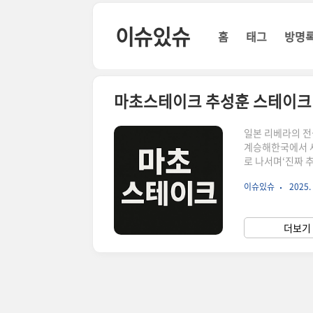
본문 바로가기
이슈있슈
홈
태그
방명
마초스테이크 추성훈 스테이크
일본 리베라의 
계승해한국에서 새
로 나서며‘진짜 
중입니다. 추성훈
이슈있슈
2025. 
판 스테이크입니다
이크 위엔 버터 
비법 소스의 존재
더보기 
소스'는고기 본연
이..