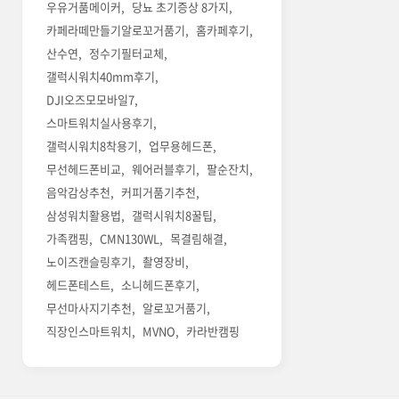
우유거품메이커
당뇨 초기증상 8가지
카페라떼만들기알로꼬거품기
홈카페후기
산수연
정수기필터교체
갤럭시워치40mm후기
DJI오즈모모바일7
스마트워치실사용후기
갤럭시워치8착용기
업무용헤드폰
무선헤드폰비교
웨어러블후기
팔순잔치
음악감상추천
커피거품기추천
삼성워치활용법
갤럭시워치8꿀팁
가족캠핑
CMN130WL
목결림해결
노이즈캔슬링후기
촬영장비
헤드폰테스트
소니헤드폰후기
무선마사지기추천
알로꼬거품기
직장인스마트워치
MVNO
카라반캠핑