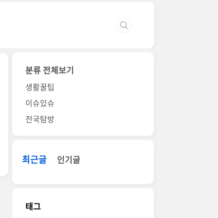
분류 전체보기
생활꿀팁
이슈있슈
전국탐방
최근글
인기글
태그