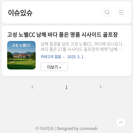
본문 바로가기
이슈있슈
고성 노벨CC 남해 바다 품은 명품 시사이드 골프장
남해 절경을 담은 고성 노벨CC, 어디에 있나요?1.
바다 품은 27홀 시사이드 골프장의 매력"남해 바다
를 조망하며 라운딩을 즐긴다"는 말이 딱 어울리는
카테고리 없음
2025. 5. 1.
곳입니다.고성 노벨CC는 2010년 개장한 27홀 회
원제 시사이드 골프장으로,경남 고성군 회화면에
더보기 ››
위치해 전 홀에서 바다 조망이 가능한 국내 드문 코
스입니다.제주도와 비교해도 손색없는 이국적 풍
경연중 따뜻한 기후로 겨울 라운딩도 가능낮은 산
세로 인한 풍부한 일조량"남해의 품에 안긴 골프
1
장"이라는 말이 절로 나오는 곳이죠. 2. 공룡·충무
·가야코스, 각기 다른 개성과 전략성노벨CC의 코
스는 3개, 총 27홀 구성입니다.코스명특징난이도
공룡코스공룡 테마 장식, 가족 방문 인기중충무코
스가장 조망이 뛰어남, 전략적 코스중상가야코스
가장 평이하나 바람의 변수 ..
© 이슈있슈 | Designed by
comnewb