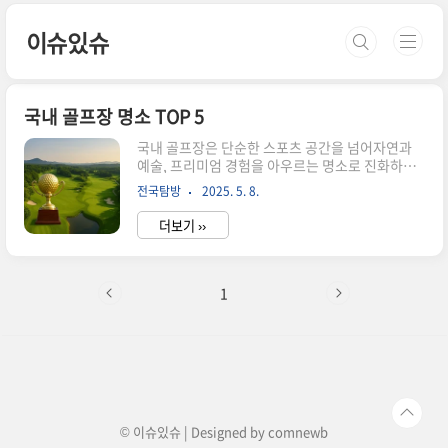
본문 바로가기
이슈있슈
국내 골프장 명소 TOP 5
국내 골프장은 단순한 스포츠 공간을 넘어자연과
예술, 프리미엄 경험을 아우르는 명소로 진화하고
있습니다.골프 실력 향상뿐 아니라 특별한 휴식까
전국탐방
2025. 5. 8.
지 원하는 골퍼들에게지금 가장 뜨거운 다섯 곳을
소개해드립니다. 왜 이 5곳의 골프장이 주목받고
더보기 ››
있을까요골프장을 고를 때 단순히 위치나 가격만
보지 않습니다.코스의 예술성, 자연과의 조화, 관리
상태,그리고 어떤 대회가 열렸는지가 큰 기준이 됩
니다.최근에는 세계 100대 코스 선정 여
1
부,PGA·KLPGA 대회 개최 경험이 있는지도'명
소'로 불릴 수 있는 핵심 조건입니다.제주도 한라산
아래의 숨결, 클럽 나인브릿지세계 100대 골프코
스 41위에 선정된 나인브릿지.PGA 투어 '더 CJ
컵'이 열리는 곳으로,한국을 넘어 세계적으로도 인
정받고 있습니다.울퉁불퉁한 언듈레이션..
© 이슈있슈 | Designed by
comnewb