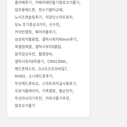
홈카페후기
카페라떼만들기알로꼬거품기
업무용헤드폰
정수기필터교체
노이즈캔슬링후기
직장인스마트워치
당뇨 초기증상 8가지
산수연
카라반캠핑
웨어러블후기
삼성워치활용법
갤럭시워치40mm후기
목결림해결
갤럭시워치8꿀팁
음악감상추천
촬영장비
갤럭시워치8착용기
CMN130WL
헤드폰테스트
DJI오즈모모바일7
MVNO
소니헤드폰후기
무선헤드폰비교
스마트워치실사용후기
우유거품메이커
가족캠핑
팔순잔치
무선마사지기추천
커피거품기추천
알로꼬거품기