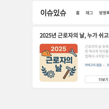
본문 바로가기
이슈있슈
홈
태그
방명
2025년 근로자의 날, 누가 쉬
근로자의 날 유래 
한 역사적 의미를
업에서 시작된 이
한국에서는 196
카테고리 없음
2
이미지를 피하기 
날의 의미가 더욱 
화2025년 5월
더보기 
휴일로 인정되어야