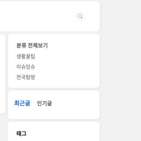
분류 전체보기
생활꿀팁
이슈있슈
전국탐방
최근글
인기글
태그