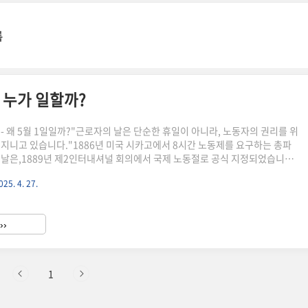
록
고 누가 일할까?
- 왜 5월 1일일까?"근로자의 날은 단순한 휴일이 아니라, 노동자의 권리를 위
 지니고 있습니다."1886년 미국 시카고에서 8시간 노동제를 요구하는 총파
 날은,1889년 제2인터내셔널 회의에서 국제 노동절로 공식 지정되었습니다.
3년 ‘근로자의 날 제정에 관한 법률’을 통해 공식 기념하게 되었지만,사회주의
025. 4. 27.
위해 '노동' 대신 '근로'라는 표현을 사용했습니다.역사를 아는 것만으로도 이
특별하게 다가옵니다. 🌸2025년 근로자의 날 일정 - 목요일이라서 생기는 변
 1일은 목요일입니다.공식적으로는 법정공휴일이 아니지만, 근로자에게는 유급
››
 합니다.관공서, 학교는 정상 운영되지만,..
1