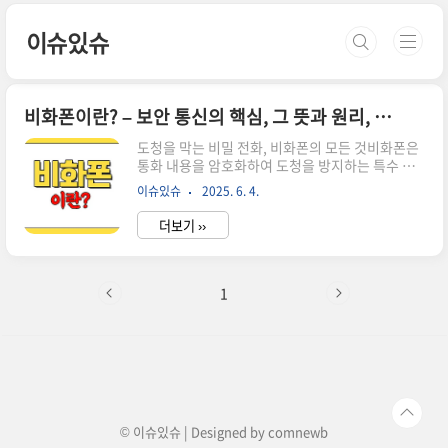
본문 바로가기
이슈있슈
비화폰이란? – 보안 통신의 핵심, 그 뜻과 원리, 그리고 활용까지
도청을 막는 비밀 전화, 비화폰의 모든 것비화폰은
통화 내용을 암호화하여 도청을 방지하는 특수 휴
대전화입니다.군사, 정부, 정보기관 등에서 기밀 유
이슈있슈
2025. 6. 4.
지와 정보 보호를 위해 사용됩니다.최근에는 국가
안보와 관련된 사건에서 비화폰이 핵심 증거로 언
더보기 ››
급되며 대중의 관심이 높아졌습니다.비화폰의 정
의와 등장 배경비화폰은 '비밀 대화를 위한 전화
기'라는 뜻으로, 통신 내용을 암호화하여 도청이나
감청을 방지하는 특수 휴대전화를 의미합니다.이
1
장치는 일반적인 스마트폰과 달리, 통화 내용과 데
이터를 실시간으로 암호화해서 외부에서 내용을 파
악할 수 없도록 설계되었습니다.비화폰은 군사, 정
부, 정보기관, 그리고 보안이 중요한 기업 등에서
기밀 유지와 정보 보호를 위해 필수적으로 사용되
고 있습니다.비화폰이 주목받게 된 배경에는 ..
© 이슈있슈 | Designed by
comnewb