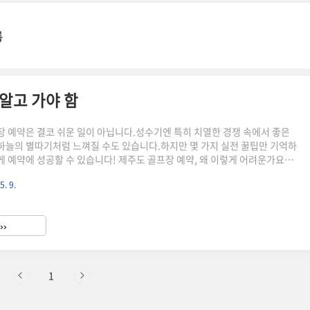
록
 알고 가야 함
 예약은 결코 쉬운 일이 아닙니다.성수기엔 특히 치열한 경쟁 속에서 좋은
늘의 별따기처럼 느껴질 수도 있습니다.하지만 몇 가지 실전 꿀팁만 기억하
 예약에 성공할 수 있습니다! 제주도 골프장 예약, 왜 이렇게 어려운가요제
 인구의 증가에 맞춰대표적인 골프 여행지로 자리매김했습니다.하지만 인기
5. 9.
 제한적이고,특히 4,6월과 9,11월 성수기에는 예약 경쟁이 매우 치열합니다.
 최소 2~3개월 전은 기본이고일부 명문 골프장은 회원제라지인 초청, 기업
만 예약이 가능합니다.성공 확률 높이는 시즌 공략법예약이 힘든 시즌은 피하
››
(7,8월), 겨울(12,2월)**을 노려보세요.제주는 겨울에도 따..
1