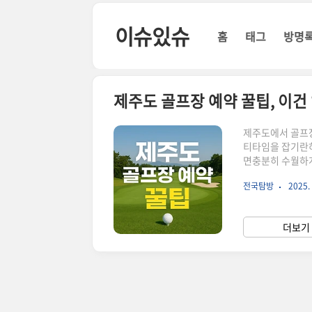
본문 바로가기
이슈있슈
홈
태그
방명
제주도 골프장 예약 꿀팁, 이건
제주도에서 골프장
티타임을 잡기란하
면충분히 수월하게
주도는 전국 골프
전국탐방
2025. 
만큼 티타임 수는
주말이나 연휴에는
행사 등을 통해서
더보기 
고**비수기인 여름