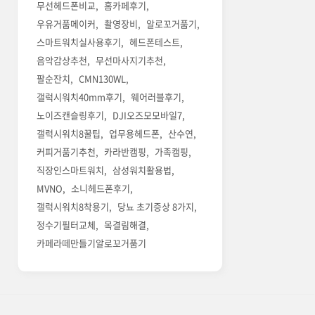
무선헤드폰비교
홈카페후기
우유거품메이커
촬영장비
알로꼬거품기
스마트워치실사용후기
헤드폰테스트
음악감상추천
무선마사지기추천
팔순잔치
CMN130WL
갤럭시워치40mm후기
웨어러블후기
노이즈캔슬링후기
DJI오즈모모바일7
갤럭시워치8꿀팁
업무용헤드폰
산수연
커피거품기추천
카라반캠핑
가족캠핑
직장인스마트워치
삼성워치활용법
MVNO
소니헤드폰후기
갤럭시워치8착용기
당뇨 초기증상 8가지
정수기필터교체
목결림해결
카페라떼만들기알로꼬거품기