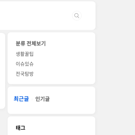
분류 전체보기
생활꿀팁
이슈있슈
전국탐방
최근글
인기글
태그