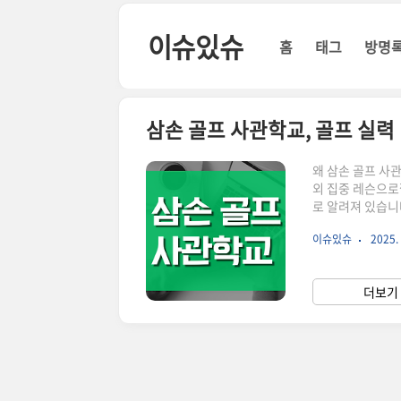
본문 바로가기
이슈있슈
홈
태그
방명
삼손 골프 사관학교, 골프 실력
왜 삼손 골프 사
외 집중 레슨으로
로 알려져 있습니
짜 골프’를 배우
이슈있슈
2025. 
삼손 골프 사관학
학교는 교장 이종
니다.특히 단순한
더보기 
점을 둡니다.졸업