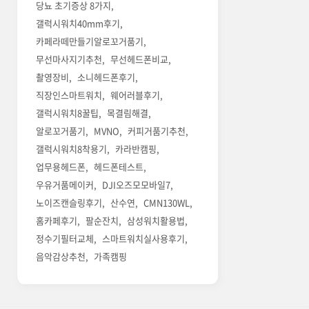
당뇨 초기증상 8가지
갤럭시워치40mm후기
카페라떼만들기알로꼬거품기
무선마사지기추천
무선헤드폰비교
촬영장비
소니헤드폰후기
직장인스마트워치
웨어러블후기
갤럭시워치8꿀팁
목결림해결
알로꼬거품기
MVNO
커피거품기추천
갤럭시워치8착용기
카라반캠핑
업무용헤드폰
헤드폰테스트
우유거품메이커
DJI오즈모모바일7
노이즈캔슬링후기
산수연
CMN130WL
홈카페후기
팔순잔치
삼성워치활용법
정수기필터교체
스마트워치실사용후기
음악감상추천
가족캠핑