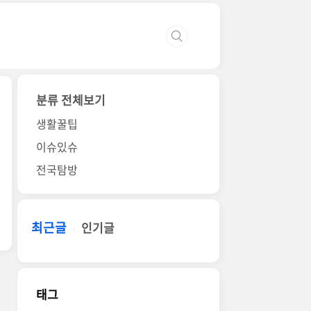
분류 전체보기
생활꿀팁
이슈있슈
전국탐방
최근글
인기글
태그