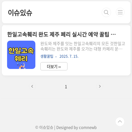
본문 바로가기
이슈있슈
한일고속훼리 완도 제주 페리 실시간 예약 꿀팁 총정리
완도와 제주를 잇는 한일고속훼리의 모든 것한일고
속훼리는 완도와 제주를 오가는 대형 카페리 운항
사로,현재 대한민국 연안 해상 교통의 중심 역할을
생활꿀팁
2025. 7. 15.
하고 있습니다.최신 설비를 갖춘 대형 선박과 다양
한 편의 서비스를 제공하며,반려동물 동반 승선이
더보기 ››
나 차량 선적 등 고객 중심 혜택도 강화되어 있습니
다.실시간 예약과 이벤트, 그리고 현장 꿀팁까지한
눈에 알기 쉽게 정리해드립니다. 한일고속훼리의
대표 노선과 최신 선박 정보한일고속훼리의 핵심
1
노선은 바로 완도-제주 항로입니다.2024년 여수-
제주 노선이 종료되면서모든 초대형 여객선이 완도
에 집중되어,더 안정적이고 쾌적한 여행 환경을 제
공합니다.아래 표는 주요 선박의 특징과 정보를 정
리한 것입니다.선박명 정원(여객/차량) 소요시간
특징골드스텔라호948명/343대2시간 30..
© 이슈있슈 | Designed by
comnewb