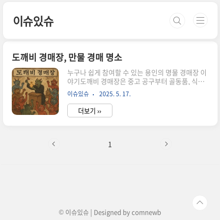
본문 바로가기
이슈있슈
도깨비 경매장, 만물 경매 명소
누구나 쉽게 참여할 수 있는 용인의 명물 경매장 이
야기도깨비 경매장은 중고 공구부터 골동품, 식품,
가전까지모든 물건이 거래되는 국내 최대 규모의
이슈있슈
2025. 5. 17.
만물 경매장입니다.현장 경매의 생생한 현장감과
온라인 경매의 접근성을 결합한 이곳은단순 중고거
더보기 ››
래를 넘어선 색다른 유통 경험을 제공합니다.경기
도 용인, 매일 열리는 생생한 경매 현장도깨비 경매
장은 용인시 처인구 포곡읍 금어로에 위치해 있어
요.매일 오전 11시부터 밤 11시까지 경매가 이어집
1
니다.400평 규모의 실내 경매장과 2000평 창고에
는하루 100여 개 넘는 물건이 거래될 정도로 활기
가 넘칩니다.물건도 다양해서, 100년 된 석탑이나
희귀버섯도 눈에 띄고일상용품, 의류, 공구 같은 실
용 아이템도 정말 많습니다. 별도 자격 없이 누구나
바로 참여 가능경매 참..
© 이슈있슈 | Designed by
comnewb