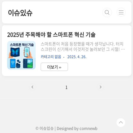
본문 바로가기
이슈있슈
2025년 주목해야 할 스마트폰 혁신 기술
스마트폰이 처음 등장했을 때가 생각납니다. 터치
스크린이 신기해서 이것저것 눌러보던 그 시절! 어
느새 15년이 넘는 시간이 흘렀고, 이제 스마트폰은
카테고리 없음
2025. 4. 26.
그냥 전화기가 아닌 우리 일상의 필수품이 되었습
니다. 2025년에는 AI와 폴더블 기술을 넘어서 더
더보기 ››
놀라운 혁신들이 기다리고 있습니다. 이번 글에서
는 올해 주목해야 할 스마트폰 기술 트렌드를 소개
해 드리겠습니다. AI 통합과 LLM 기반 음성비서
2025년 스마트폰의 가장 큰 변화는 AI의 전면적인
1
통합입니다. 이전에도 AI 기능이 있긴 했지만, 올해
는 아예 다른 차원으로 발전했습니다. 애플의
Apple Intelligence와 구글의 Gemini가 각각
iOS와 안드로이드에 깊숙이 스며들면서 음성비서
가 정말 '비서' 같은 존재로 거듭났어요. 제가 지난
주 Sir..
© 이슈있슈 | Designed by
comnewb