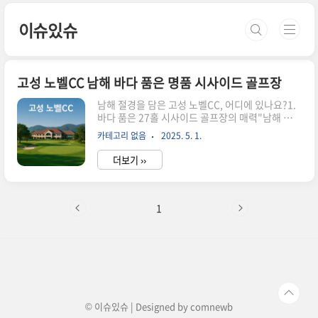
본문 바로가기
이슈있슈
고성 노벨CC 남해 바다 품은 명품 시사이드 골프장
남해 절경을 담은 고성 노벨CC, 어디에 있나요?1.
바다 품은 27홀 시사이드 골프장의 매력"남해 바다
를 조망하며 라운딩을 즐긴다"는 말이 딱 어울리는
카테고리 없음
2025. 5. 1.
곳입니다.고성 노벨CC는 2010년 개장한 27홀 회
원제 시사이드 골프장으로,경남 고성군 회화면에
더보기 ››
위치해 전 홀에서 바다 조망이 가능한 국내 드문 코
스입니다.제주도와 비교해도 손색없는 이국적 풍
경연중 따뜻한 기후로 겨울 라운딩도 가능낮은 산
세로 인한 풍부한 일조량"남해의 품에 안긴 골프
1
장"이라는 말이 절로 나오는 곳이죠. 2. 공룡·충무
·가야코스, 각기 다른 개성과 전략성노벨CC의 코
스는 3개, 총 27홀 구성입니다.코스명특징난이도
공룡코스공룡 테마 장식, 가족 방문 인기중충무코
스가장 조망이 뛰어남, 전략적 코스중상가야코스
가장 평이하나 바람의 변수 ..
© 이슈있슈 | Designed by
comnewb