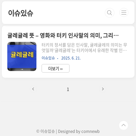
본문 바로가기
이슈있슈
귤레귤레 뜻 – 영화와 터키 인사말의 의미, 그리고 삶의 작별법
터키의 정서를 담은 인사말, 귤레귤레의 의미는 무
엇일까‘귤레귤레’는 터키어에서 유래한 작별 인사
로최근 영화와 함께 우리에게 낯익은 단어가 되었
이슈있슈
2025. 6. 21.
습니다.‘웃으며 안녕’이라는 뜻을 가진 이 단어는단
순한 이별이 아닌, 따뜻한 응원의 마음을 담고 있지
더보기 ››
요.이번 글에서는 터키 인사말 ‘귤레귤레’의 의미와
같은 제목을 가진 영화의 메시지를 함께 풀어보려
합니다.귤레귤레, 웃으며 이별을 말하는 터키어의
따뜻한 감정터키어에서 ‘귤레귤레(Güle-Güle)’는
1
떠나는 사람에게 남아 있는 이가 전하는 작별 인사
입니다.“웃으며 안녕”, “행복하게 가라”는 의미를
담고 있으며그 뉘앙스에는 상대방의 앞날에 행복이
함께하길 바라는 진심이 스며 있습니다.이 말에는
싸늘한 이별이 아닌,함께했던 시간에 대한 감사와
따뜻한 작별이 녹아 있습니..
© 이슈있슈 | Designed by
comnewb