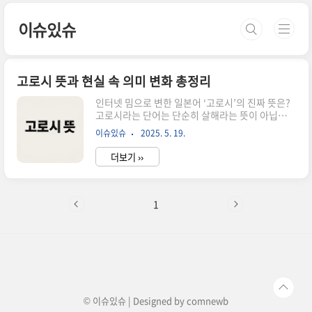
본문 바로가기
이슈있슈
고로시 뜻과 현실 속 의미 변화 총정리
인터넷 밈으로 변한 일본어 ‘고로시’의 진짜 뜻은?
고로시라는 단어는 단순히 살해라는 뜻이 아닙니
다.한국 커뮤니티에서는 전혀 다른 의미로 퍼지고
이슈있슈
2025. 5. 19.
있습니다.이 글에서는 인터넷 밈으로서의 고로시
와현실 속 사용 방식까지 함께 정리해보았습니다.
더보기 ››
고로시의 본래 의미와 일본어 어원‘고로시(殺
し)’는 일본어에서 유래된 단어로,직역하면 ‘죽이
다’ 또는 ‘살해하다’라는 뜻입니다.‘코로시(ころ
し)’에서 파생됐으며일본어에서 매우 강한 어감을
1
가진 표현입니다.하지만 이 단어가 한국 인터넷에
서전혀 다른 방식으로 사용되기 시작했습니다.일
상에서 쓰기 어려운 단어가 밈처럼 퍼진 사례입니
다.커뮤니티 문화에서 나타난 고로시의 확장 의미
디시인사이드 같은 사이트에서 고로시는특정 유저
를 공개적으로 공격하는 행위를 의미하게 됩니다.
예를 들어 과거..
© 이슈있슈 | Designed by
comnewb