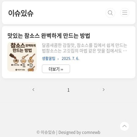
본문 바로가기
이슈있슈
맛있는 참소스 완벽하게 만드는 방법
달콤새콤한 감칠맛, 참소스를 집에서 쉽게 만드는
법참소스는 고깃집의 마법 같은 맛을 집에서도 그
대로 재현할 수 있게 해주는간장 베이스의 대표적
생활꿀팁
2025. 7. 6.
인 소스입니다.삼겹살부터 불고기, 차돌박이까지
어떤 고기든 감칠맛을 확 살려주는달콤하고 새콤한
더보기 ››
매력이 이 소스 하나로 완성됩니다.참소스는 어떤
소스인가요?참소스는 기본적으로 간장, 식초, 설탕
또는 매실청을 베이스로 만듭니다.단짠단짠하면서
새콤한 맛이 고기와 찰떡궁합이고,고기의 잡내를
1
싹 잡아줘서 입맛까지 확 살아납니다.삼겹살이나
불고기처럼 기름진 고기 먹을 때 곁들이면느끼함이
싹 잡히면서 진짜 밥도둑이 따로 없습니다. 기본 재
료와 비율을 알아볼까요?아래는 집에서 가장 대중
적으로 사용하는 참소스 비율이에요.재료 비율간
장3물3식초2~3설탕1~2매실청1 (설탕 대체 가..
© 이슈있슈 | Designed by
comnewb