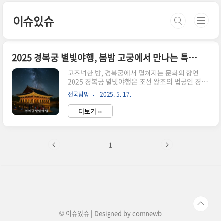
본문 바로가기
이슈있슈
2025 경복궁 별빛야행, 봄밤 고궁에서 만나는 특별한 경험
고즈넉한 밤, 경복궁에서 펼쳐지는 문화의 향연
2025 경복궁 별빛야행은 조선 왕조의 법궁인 경복
궁에서 밤 시간대에만 경험할 수 있는 특별한 야간
전국탐방
2025. 5. 17.
프로그램입니다. 이 행사는 궁궐의 고즈넉한 분위
기와 아름다운 야경을 배경으로, 전통 궁중음식 체
더보기 ››
험과 국악 공연, 그리고 전문 해설가와 함께하는 경
복궁 북측 권역 탐방이 어우러진 고품격 문화 체험
입니다. 평소에는 출입이 제한된 건청궁과 향원정
등도 개방되어, 경복궁의 숨겨진 매력을 오롯이 느
1
낄 수 있는 기회로 매년 큰 인기를 끌고 있습니
다.2025 경복궁 별빛야행 일정 및 주요 정보기간 :
2025년 4월 2일(수) ~ 5월 17일(토), 매주 수요일
부터 일요일까지 운영(4월 23일~30일은 궁중문화
축전으로 별빛야행 미운영)시간 : 1부 18:4020:30
/ 2..
© 이슈있슈 | Designed by
comnewb