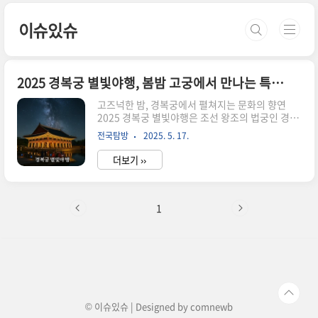
본문 바로가기
이슈있슈
2025 경복궁 별빛야행, 봄밤 고궁에서 만나는 특별한 경험
고즈넉한 밤, 경복궁에서 펼쳐지는 문화의 향연
2025 경복궁 별빛야행은 조선 왕조의 법궁인 경복
궁에서 밤 시간대에만 경험할 수 있는 특별한 야간
전국탐방
2025. 5. 17.
프로그램입니다. 이 행사는 궁궐의 고즈넉한 분위
기와 아름다운 야경을 배경으로, 전통 궁중음식 체
더보기 ››
험과 국악 공연, 그리고 전문 해설가와 함께하는 경
복궁 북측 권역 탐방이 어우러진 고품격 문화 체험
입니다. 평소에는 출입이 제한된 건청궁과 향원정
등도 개방되어, 경복궁의 숨겨진 매력을 오롯이 느
1
낄 수 있는 기회로 매년 큰 인기를 끌고 있습니
다.2025 경복궁 별빛야행 일정 및 주요 정보기간 :
2025년 4월 2일(수) ~ 5월 17일(토), 매주 수요일
부터 일요일까지 운영(4월 23일~30일은 궁중문화
축전으로 별빛야행 미운영)시간 : 1부 18:4020:30
/ 2..
© 이슈있슈 | Designed by
comnewb