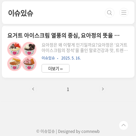
본문 바로가기
이슈있슈
요거트 아이스크림 열풍의 중심, 요아정의 뜻을 알아봐요
요아정은 왜 이렇게 인기일까요?요아정은 ‘요거트
아이스크림의 정석’을 줄인 말로건강과 맛, 트렌드
를 모두 갖춘 신개념 디저트 브랜드입니다.최근
이슈있슈
2025. 5. 16.
SNS와 디저트 마니아들 사이에서 입소문을 타며전
국적으로 사랑받고 있는 이유를 자세히 소개합니
더보기 ››
다.요아정의 정확한 의미와 시작점처음 듣는 사람
도 바로 이해할 수 있는 간단한 공식입니다.‘요’는
요거트, ‘아’는 아이스크림, ‘정’은 정석을 뜻하는
줄임말이에요.2020년에 첫 발을 디딘 이 브랜드는
1
단순한 네이밍을 넘어서 건강한 디저트를 추구하는
브랜드 철학까지 담고 있습니다.요아정, 왜 이렇게
잘 나갈까요?이유는 간단합니다.신선한 재료, 개인
맞춤형 조합,건강함을 강조한 제조 방식까지 모두
갖췄기 때문이죠.토핑 선택의 폭도 굉장히 넓어요.
벌집꿀, 그래놀라, 치즈큐브, ..
© 이슈있슈 | Designed by
comnewb