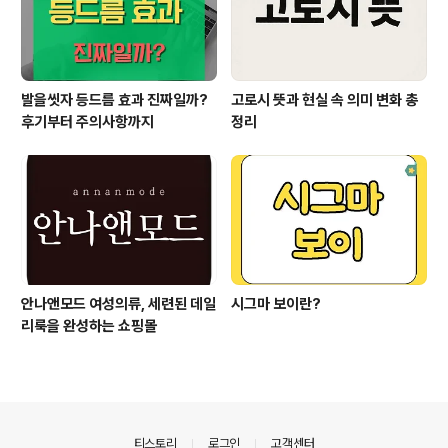
발을씻자 등드름 효과 진짜일까?
고로시 뜻과 현실 속 의미 변화 총
후기부터 주의사항까지
정리
안나앤모드 여성의류, 세련된 데일
시그마 보이란?
리룩을 완성하는 쇼핑몰
의안내
티스토리
로그인
고객센터