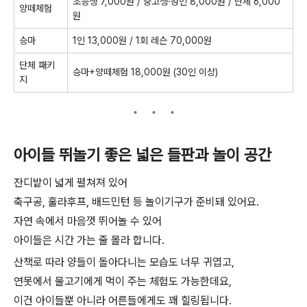
초등생 7,000원 / 중고생·성인 8,000원 / 단체 6,000
양떼체험
원
승마
1인 13,000원 / 1회 레슨 70,000원
단체 패키
승마+양떼체험 18,000원 (30인 이상)
지
아이들 뛰놀기 좋은 넓은 들판과 놀이 공간
잔디밭이 넓게 펼쳐져 있어
축구공, 훌라후프, 배드민턴 등 놀이기구가 준비돼 있어요.
자연 속에서 마음껏 뛰어놀 수 있어
아이들은 시간 가는 줄 몰라 합니다.
산책로 따라 양들이 돌아다니는 모습도 너무 귀엽고,
연못에서 물고기에게 먹이 주는 체험도 가능한데요,
이건 아이들뿐 아니라 어른들에게도 꽤 힐링됩니다.