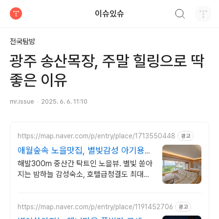
검색하기
이슈있슈
티스토리
전국탐방
광주 송산목장, 주말 힐링으로 딱
좋은 이유
mr.issue
2025. 6. 6. 11:10
https://map.naver.com/p/entry/place/1713550448
광고
애월숲속 노을맛집, 별빛감성 아기용품
완벽구비, 대가족
해발300m 중산간 탁트인 노을뷰. 별빛 쏟아
지는 밤하늘 감성숙소, 호텔급청결도 최대
14인 복층 독채, 5개의 침대와 넓은 다이닝
룸으로 프라이빗한 대가족 여행
https://map.naver.com/p/entry/place/1191452706
광고