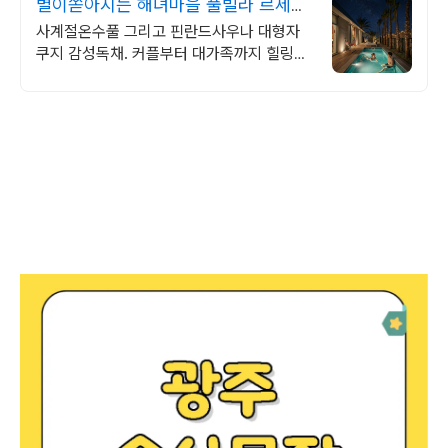
별이쏟아지는 해녀마을 풀빌라 르세라
핌도 다녀간 감성풀빌라
사계절온수풀 그리고 핀란드사우나 대형자
쿠지 감성독채. 커플부터 대가족까지 힐링숙
소 여행피로 녹이는 온수풀과 스파, 불멍.제
주해녀마을 돌담길 속에서느끼는 온전한휴
식