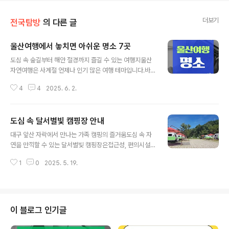
더보기
전국탐방
의 다른 글
울산여행에서 놓치면 아쉬운 명소 7곳
글 내용
도심 속 숲길부터 해안 절경까지 즐길 수 있는 여행지울산
자연여행은 사계절 언제나 인기 많은 여행 테마입니다.바
다와 산, 숲이 고루 어우러진 울산은 힐링과 액티비티를 동
4
4
2025. 6. 2.
시에즐길 수 있는 천혜의 자연 환경이 많아 짧은 여행에도
만족도가 높습니다.그중에서 꼭 가봐야 할 대표적인 자연
명소 7곳을 정리해봤습니다.해송과 바다 위 출렁다리, 대
도심 속 달서별빛 캠핑장 안내
왕암공원울산 동구 방어진에 있는 대왕암공원은 해송 숲이
글 내용
인상적인 곳이에요.아침 햇살이 스며든 1만 5천 그루 해송
대구 앞산 자락에서 만나는 가족 캠핑의 즐거움도심 속 자
사이로 바닷바람이 불어오고,303m의 출렁다리를 건너면
연을 만끽할 수 있는 달서별빛 캠핑장은접근성, 편의시설,
절벽 위 바다의 풍경이 확 펼쳐집니다.이곳에서 해돋이를
다양한 체험거리를 모두 갖춘 대구 대표 힐링 명소입니다.
보는 순간, 말이 안 나올 만큼 황홀합니다. 도심 속 자연 정
1
0
2025. 5. 19.
카라반부터 오토캠핑까지 다양한 사이트 구성과 깔끔한 시
원, 태화강국가정원도심 한복판인데도 공기부터 다르게 느
설로아이와 함께하는 가족, 친구와 즐기는 주말, 누구에게
껴지는 공간이 있습니다.바로 태화강국..
나 만족도를 높이는 곳입니다.달서별빛 캠핑장은 어떤 곳
인가요대구 달서구 앞산에 자리한 달서별빛 캠핑장은도심
속에 있으면서도 숲과 하늘을 오롯이 느낄 수 있는 곳이에
이 블로그 인기글
요.2018년 개장 이후 매해 많은 캠퍼들이 방문하고 있고,
무려 연 9만 명이 찾을 만큼 입소문도 탄탄하게 퍼져 있답