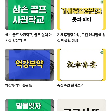
니다.특히 밤하늘에 펼쳐지는 별빛 조형물은 이름 그대
로'별빛 속 캠핑'이라는 감성을 제대로 살려줘요. 총 55면,
다양한 스타일로 즐기는 캠핑 사이트카라반 ..
삼손 골프 사관학교, 골프 실력 단
기체후일향만강, 고전 인사말에 담
기간 향상의 길
긴 따뜻한 정성
억강부약의 깊은 뜻
축산수연 한자쓰기