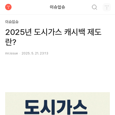
검색하기
이슈있슈
티스토리
이슈있슈
2025년 도시가스 캐시백 제도
란?
mr.issue
2025. 5. 21. 23:13