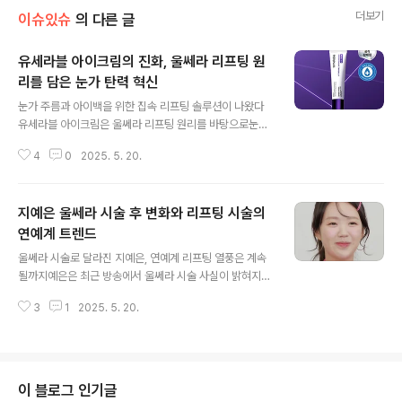
더보기
이슈있슈
의 다른 글
유세라블 아이크림의 진화, 울쎄라 리프팅 원
리를 담은 눈가 탄력 혁신
글 내용
눈가 주름과 아이백을 위한 집속 리프팅 솔루션이 나왔다
유세라블 아이크림은 울쎄라 리프팅 원리를 바탕으로눈가
피부에 집중된 열자극을 주어콜라겐 생성을 유도하는 방식
4
0
2025. 5. 20.
의 신개념 고기능성 아이크림입니다.바르자마자 미세한 열
감이 피부를 자극하고꾸준히 사용하면 잔주름과 꺼짐, 탄
력 저하에확실한 개선 효과를 보여줍니다.울쎄라 원리를
지예은 울쎄라 시술 후 변화와 리프팅 시술의
화장품에 담다울쎄라 시술의 핵심은 초음파로 콜라겐을 깨
우는 겁니다.유세라블 아이크림은 이 원리를 화장품으로
연예계 트렌드
글 내용
구현했어요.고강도 초음파 원리를 바탕으로눈가 섬유아세
울쎄라 시술로 달라진 지예은, 연예계 리프팅 열풍은 계속
포를 자극해 콜라겐과 엘라스틴 생성을 유도하죠.15초 후
될까지예은은 최근 방송에서 울쎄라 시술 사실이 밝혀지며
시작되는 미세한 열감은실제로 눈가 피부가 반응하고 있다
확연히 달라진 턱선과 얼굴형으로 주목을 받고 있습니다.
는 신호입니다. 유세라블 리프팅 900샷 제품 정보 보기 👆
3
1
2025. 5. 20.
비수술적 리프팅으로 알려진 울쎄라는 최근 연예계에서자
눈에 띄는 성분, 눈가에 반응하는 피부이 제품의 핵심은..
기관리의 상징처럼 자리 잡고 있습니다.예능 속 폭로, 울쎄
라 시술한 지예은의 달라진 얼굴‘런닝맨’에서 울쎄라 시술
을 받았다고 공개된 지예은은투턱이 사라지고 선명한 브이
라인으로 시청자들을 놀라게 했습니다."살 빠지면 피부가
이 블로그 인기글
늘어져 신경 쓰였다"는 그녀의 말처럼다이어트 후 처진 피