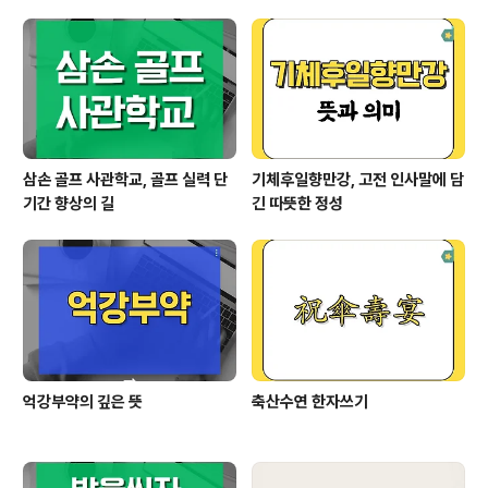
부를 보완하기 위한 선택이었습니다.긍정적인 반응 속에서
도 부끄러워하던 모습은시술에 대한 대중의 시선을 단적으
로 보여주기도 했습니다. 지예은 울쎄라하고 살빠짐!??영
상 보기 👆 울쎄라란? 고강도 초음파로 당겨주는 리프..
삼손 골프 사관학교, 골프 실력 단
기체후일향만강, 고전 인사말에 담
기간 향상의 길
긴 따뜻한 정성
억강부약의 깊은 뜻
축산수연 한자쓰기