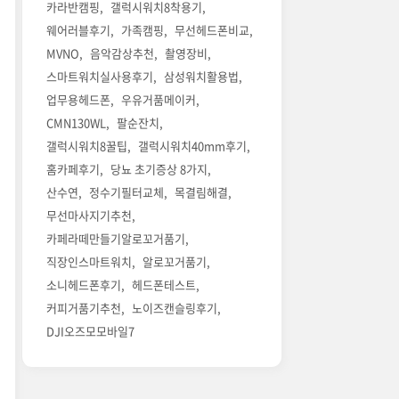
카라반캠핑
갤럭시워치8착용기
웨어러블후기
가족캠핑
무선헤드폰비교
MVNO
음악감상추천
촬영장비
스마트워치실사용후기
삼성워치활용법
업무용헤드폰
우유거품메이커
CMN130WL
팔순잔치
갤럭시워치8꿀팁
갤럭시워치40mm후기
홈카페후기
당뇨 초기증상 8가지
산수연
정수기필터교체
목결림해결
무선마사지기추천
카페라떼만들기알로꼬거품기
직장인스마트워치
알로꼬거품기
소니헤드폰후기
헤드폰테스트
커피거품기추천
노이즈캔슬링후기
DJI오즈모모바일7