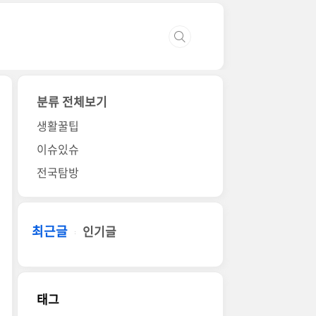
분류 전체보기
생활꿀팁
이슈있슈
전국탐방
최근글
인기글
태그