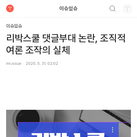
검색하기
이슈있슈
티스토리
이슈있슈
리박스쿨 댓글부대 논란, 조직적
여론 조작의 실체
mr.issue
2025. 5. 31. 02:02