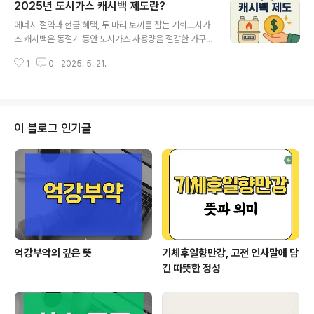
2025년 도시가스 캐시백 제도란?
상 징후를 감지합니다.주요 임무는 다음과 같습니다.해양
글 내용
감시, 대잠수함 작전, 정찰, 구조지원 등입니다.공군에서는
에너지 절약과 현금 혜택, 두 마리 토끼를 잡는 기회도시가
영공을, 해군에서는 해상을 중심으로 초계합니다. 대잠 초
스 캐시백은 동절기 동안 도시가스 사용량을 절감한 가구
계기로서의 역할가장 많이 알려진 임무는 **대잠수함 초
에게현금으로 돌려주는 정부의 에너지 절약 인센티브 제도
계(Anti-Submarine Warfare)**입니다.수중에 숨어 있
1
0
2025. 5. 21.
입니다.가구의 소득이나 재산 조건 없이 누구나 참여할 수
는 적 잠수함을 탐지하기 위해음파탐지기(소노부이)와 자
있어실천만 한다면 누구든 난방비 절감과 함께 현금 혜택
기 탐지 장비 등을 활용합니다..
을 누릴 수 있습니다.도시가스 캐시백이란 무엇인가요동절
기 도시가스 사용량을 절감하면, 절감분만큼 현금으로 돌
려받는 제도입니다.매년 12월부터 이듬해 3월까지의 사용
이 블로그 인기글
량을 기준으로전년도 같은 기간과 비교해 절감된 양에 따
라 지급이 결정됩니다.주택용 도시가스 사용자라면 누구나
참여 가능하며중앙난방 아파트도 신청이 가능합니다. k-가
스캐시백 신청 알아보기 👆 참여 조건과 신청 방법전국 모
든 도시가스 주택 사용자라면 누구나 참여 가능합니..
억강부약의 깊은 뜻
기체후일향만강, 고전 인사말에 담
긴 따뜻한 정성