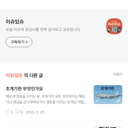
로그 정보
이슈있슈
오늘 이슈와 관심사를 함께 알아보고 공유합니다.
구독하기
더보기
이슈있슈
의 다른 글
초계기란 무엇인가요
글 내용
해상과 영공을 지키는 눈, 초계기의 모든 것초계기는 해상
이나 영공을 감시하며국가의 영토를 지키는 데 핵심 역할
을 하는 항공기입니다.특히 군사적 긴장도가 높은 지역에
0
0
2025. 5. 29.
서는초계기의 활동이 안보의 첫 번째 방어선이 되기도 합
니다.초계기의 기본 개념과 역할초계기(Patrol Aircraft)
는 정해진 구역을 반복해서비행하면서 적의 움직임이나 이